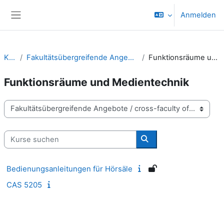
Zum Hauptinhalt
Anmelden
Website-Übersicht
Kurse
Fakultätsübergreifende Angebote / cross-faculty offers
Funktionsräume und Medientechnik
Funktionsräume und Medientechnik
Kursbereiche
Kurse suchen
Kurse suchen
Bedienungsanleitungen für Hörsäle
CAS 5205