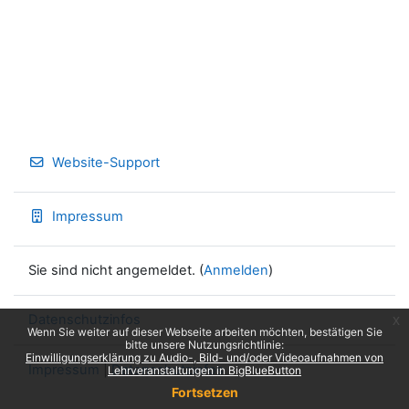
Website-Support
Impressum
Sie sind nicht angemeldet. (
Anmelden
)
Datenschutzinfos
x
Wenn Sie weiter auf dieser Webseite arbeiten möchten, bestätigen Sie
bitte unsere Nutzungsrichtlinie:
Einwilligungserklärung zu Audio-, Bild- und/oder Videoaufnahmen von
Impressum
|
Datenschutzinfos
Lehrveranstaltungen in BigBlueButton
Fortsetzen