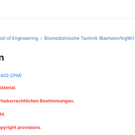
ol of Engineering
Biomedizinische Technik (Bachelor/IngWi)
n
T2402.CPM)
aterial.
 urheberrechtlichen Bestimmungen.
ht.
opyright provisions.