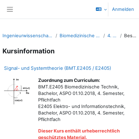
Zum Hauptinhalt
Anmelden
Website-Übersicht
Ingenieurwissenschaften / School of Engineering
Biomedizinische Technik (Bachelor/IngWi)
4. Semester
Beschreibung
Kursinformation
Signal- und Systemtheorie (BMT.E2405 / E2405)
Zuordnung zum Curriculum:
BMT.E2405 Biomedizinische Technik,
Bachelor, ASPO 01.10.2018, 4. Semester,
Pflichtfach
E2405 Elektro- und Informationstechnik,
Bachelor, ASPO 01.10.2018, 4. Semester,
Pflichtfach
Dieser Kurs enthält urheberrechtlich
geschütztes Material.