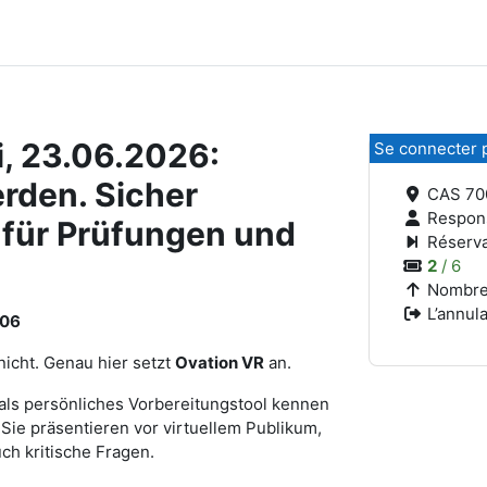
, 23.06.2026:
Se connecter p
erden. Sicher
CAS 70
Respon
 für Prüfungen und
Réserva
2
/ 6
Nombre 
L’annula
006
nicht. Genau hier setzt
Ovation VR
an.
 als persönliches Vorbereitungstool kennen
 Sie präsentieren vor virtuellem Publikum,
ch kritische Fragen.