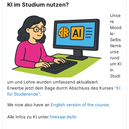
KI im Studium nutzen?
Unse
re
Mood
le-
Selbs
tlernk
urse
rund
um KI
in
Studi
um und Lehre wurden umfassend aktualisiert.
Erwerbe jetzt dein Bage durch Abschluss des Kurses
"KI
für Studierende"
.
We now also have an
English version of the course
.
Alle Infos zu KI unter
htwsaar.de/ki