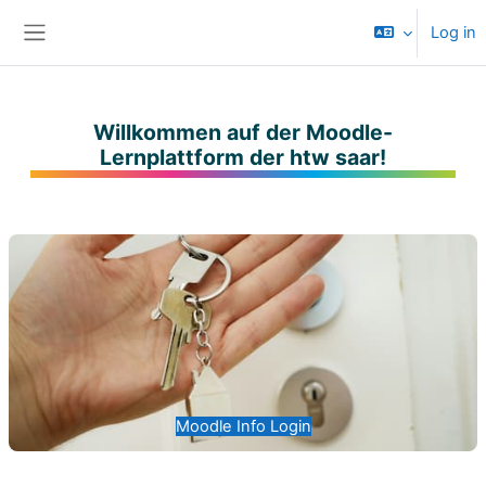
Skip to main content
Log in
Side panel
Willkommen auf der Moodle-
Lernplattform der htw saar!
Moodle Info Login